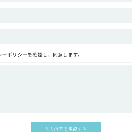
よう、適切に安全管理対策を実施します。
果＞
した当社のサービスをご提供できない場合がございますの
シーポリシーを確認し、同意します。
手続について＞
削除・利用停止の手続を定めさせて頂いております。
頂きます。
体的手続きにつきましては、お電話でお問合せ下さい。