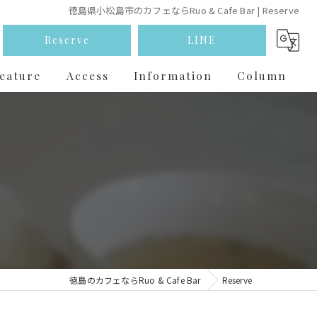
徳島県小松島市のカフェならRuo & Cafe Bar | Reserve
Reserve
LINE
eature
Access
Information
Column
韓国料理
お酒
ランチ
パンケーキ
テイクアウト
徳島のカフェならRuo & Cafe Bar
Reserve