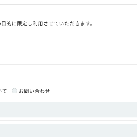
の目的に限定し利用させていただきます。
令に定められた場合を除き、
はいたしません。
いて
お問い合わせ
おいて、個人情報を外部に委託する場合があります。
約等の措置をとり、適切な監督を行います。