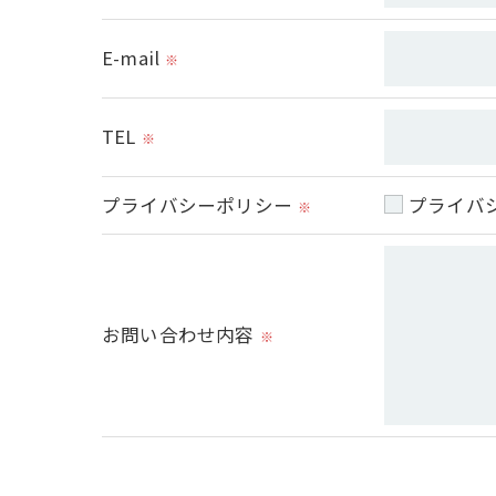
当社では、個人情報の漏洩等がなされない
E-mail
※
＜個人情報を与えなかった場合に生じる結
TEL
必要な情報を頂けない場合は、それに対応
※
プライバシーポリシー
プライバ
＜個人情報の開示･訂正・削除･利用停止の
※
当社では、お客様の個人情報の開示･訂正･
ご本人である事を確認のうえ、対応させて
個人情報の開示･訂正･削除・利用停止の具
お問い合わせ内容
※