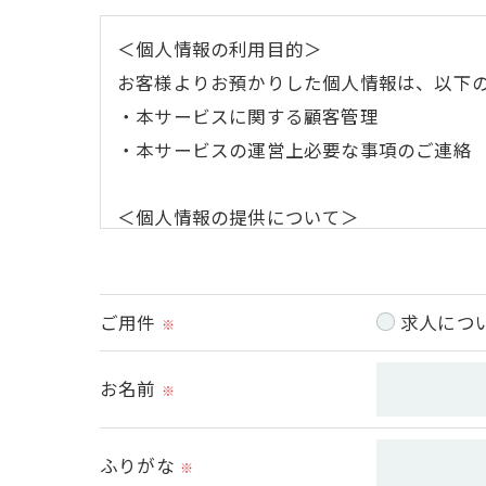
＜個人情報の利用目的＞
お客様よりお預かりした個人情報は、以下
・本サービスに関する顧客管理
・本サービスの運営上必要な事項のご連絡
＜個人情報の提供について＞
当社ではお客様の同意を得た場合または法
取得した個人情報を第三者に提供すること
ご用件
求人につ
※
＜個人情報の委託について＞
当社では、利用目的の達成に必要な範囲に
お名前
※
これらの委託先に対しては個人情報保護契
ふりがな
※
＜個人情報の安全管理＞